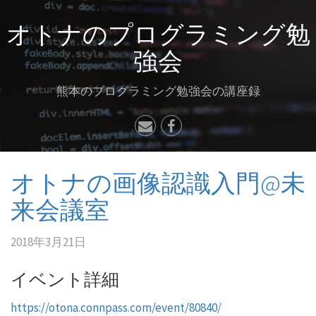
オトナのプログラミング勉
強会
熊本のプログラミング勉強会の講座録
オトナの画像認識入門@未
来会議室
2018年3月21日
イベント詳細
https://otona.connpass.com/event/80840/