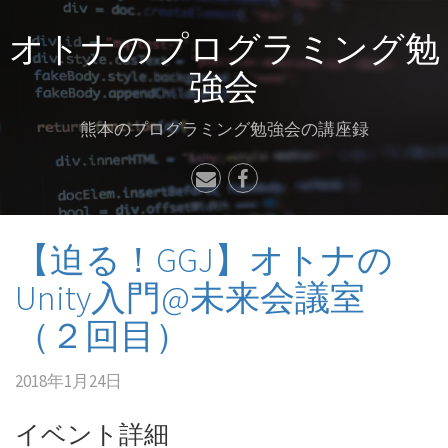
オトナのプログラミング勉
強会
熊本のプログラミング勉強会の講座録
【迫る！GGJ】オトナの
Unity入門@未来会議室
（２回目）
2018年1月24日
イベント詳細