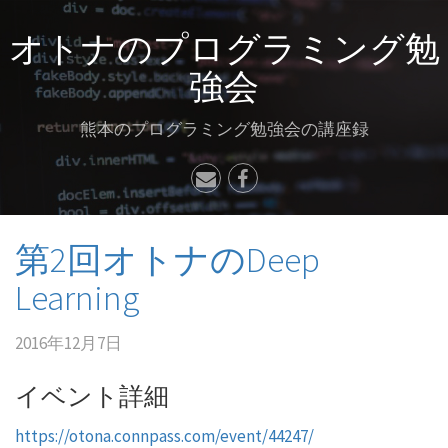
オトナのプログラミング勉
強会
熊本のプログラミング勉強会の講座録
第2回オトナのDeep
Learning
2016年12月7日
イベント詳細
https://otona.connpass.com/event/44247/